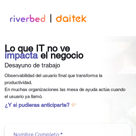
Ir
al
contenido
Lo que IT no ve
impacta
el negocio
Desayuno de trabajo
Observabilidad del usuario final que transforma la
productividad.
En muchas organizaciones las mesa de ayuda actúa cuando
el usuario ya llamó.
¿Y si pudieras anticiparte?
4
Nombre Completo
*