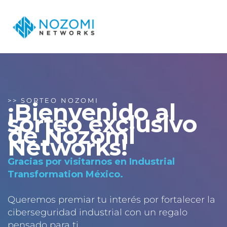
Ir
al
contenido
>>
SORTEO NOZOMI
¡Bienvenido al
sorteo exclusivo
de Nozomi
Networks!
Gracias por visitarnos en
Industrial
Transformation México
.
Queremos premiar tu interés por fortalecer la
ciberseguridad industrial con un regalo
pensado para ti.