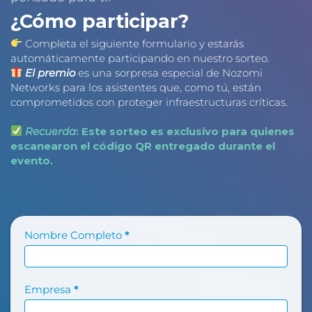
¿Cómo participar?
Completa el siguiente formulario y estarás
automáticamente participando en nuestro sorteo.
El premio
es una sorpresa especial de Nozomi
Networks para los asistentes que, como tú, están
comprometidos con proteger infraestructuras críticas.
Recuerda
: Este sorteo es exclusivo para quienes
escanearon el código QR entregado durante el
evento.
4
Nombre Completo
*
4
7
5
Empresa
*
0