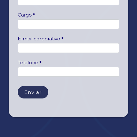
R
J
Cargo
*
_
a
c
q
E-mail corporativo
*
u
i
a
Telefone
*
Enviar