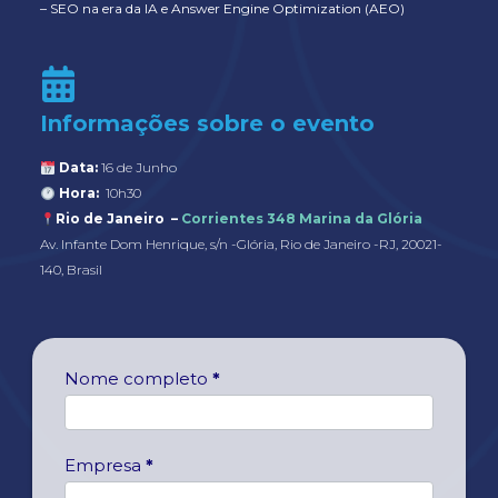
–
SEO na era da IA e Answer Engine Optimization (AEO)
Informações sobre o evento
Data:
16 de Junho
Hora:
10h30
Rio de Janeiro –
Corrientes 348 Marina da Glória
Av. Infante Dom Henrique, s/n -Glória, Rio de Janeiro -RJ, 20021-
140, Brasil
4
Nome completo
*
5
1
6
Empresa
*
0