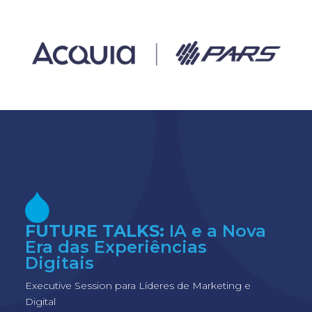
Ir
al
contenido
FUTURE TALKS:
IA e a Nova
Era das Experiências
Digitais
Executive Session para Líderes de Marketing e
Digital