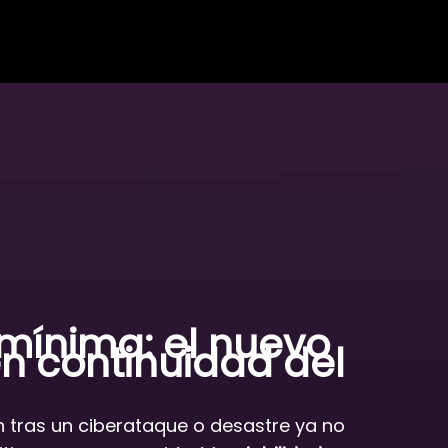
 mínima:
el nuevo
n continuidad del
n tras un ciberataque o desastre ya no