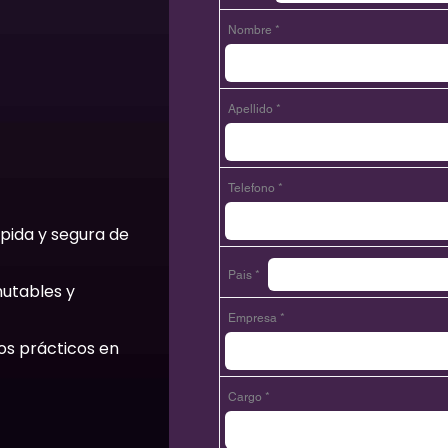
Nombre *
Apellido *
Telefono *
ápida y segura de
Pais *
mutables y
Empresa *
os prácticos en
Cargo *