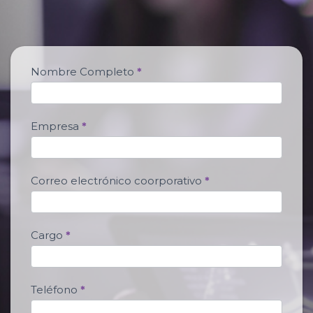
4
Nombre Completo
*
3
5
8
Empresa
*
6
_
c
Correo electrónico coorporativo
*
o
m
m
v
Cargo
*
a
u
l
Teléfono
*
t
-