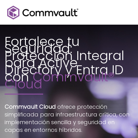
Ir
al
contenido
Fortalece tu
Seguridad:
Protección Integral
para Active
Directory y Entra ID
con
Commvault®
Cloud
Commvault Cloud
ofrece protección
simplificada para infraestructura crítica, con
implementación sencilla y seguridad en
capas en entornos híbridos.