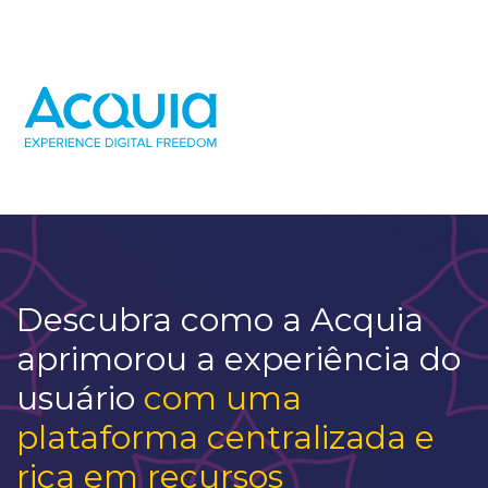
Ir
al
contenido
Descubra como a Acquia
aprimorou a experiência do
usuário
com uma
plataforma centralizada e
rica em recursos