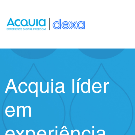
Ir
al
contenido
Acquia líder
em
experiência