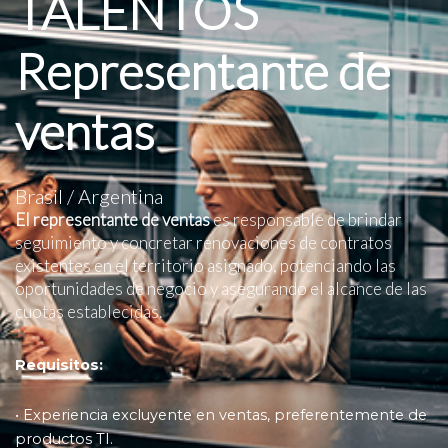
TALENTOS
Representante de
ventas
Brasil / Argentina
El representante de ventas
es responsable de brindar
seguimiento y concretar renovaciones de contratos
existentes en el territorio asignado, potenciando las
oportunidades de negocio y asegurando el alcance de las
cuotas establecidas.
Requisitos:
• Experiencia excluyente en ventas, preferentemente de
productos TI.